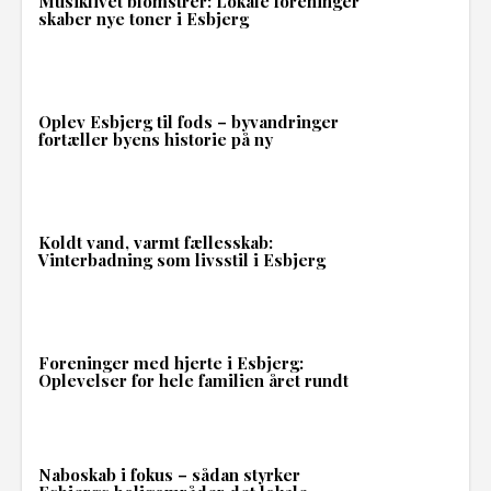
Musiklivet blomstrer: Lokale foreninger
skaber nye toner i Esbjerg
Oplev Esbjerg til fods – byvandringer
fortæller byens historie på ny
Koldt vand, varmt fællesskab:
Vinterbadning som livsstil i Esbjerg
Foreninger med hjerte i Esbjerg:
Oplevelser for hele familien året rundt
Naboskab i fokus – sådan styrker