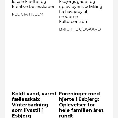
lokale kræfter og
Esbjergs gader og
kreative fællesskaber
oplev byens udvikling
fra havneby til
FELICIA HJELM
moderne
kulturcentrum
BRIGITTE ODGAARD
Koldt vand, varmt
Foreninger med
fællesskab:
hjerte i Esbjerg:
Vinterbadning
Oplevelser for
som livsstil i
hele familien året
Esbjerg
rundt